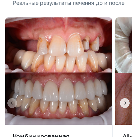
Реальные результаты лечения до и после
Previous slide
Next 
Комбинированная
All-