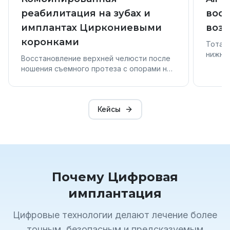
реабилитация на зубах и
восс
имплантах Циркониевыми
возр
коронками
Тотал
нижний
Восстановление верхней челюсти после
проце
ношения съемного протеза с опорами на
дней. 
зубах. По возможности мы сохранили
с тит
зубы, остальные зубы мы восстановили на
имплантах. Финальная работа на Цирконии
Кейсы
немецкого производства.
Почему Цифровая
имплантация
Цифровые технологии делают лечение более
точным, безопасным и предсказуемым