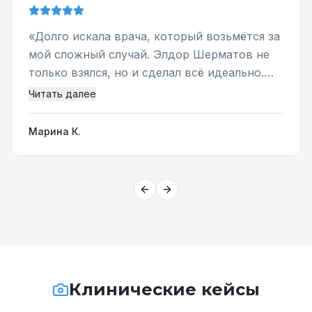
«
Долго искала врача, который возьмётся за
мой сложный случай. Элдор Шерматов не
только взялся, но и сделал всё идеально.
Теперь улыбаюсь без стеснения!
»
Читать далее
Марина К.
Previous slide
Next slide
Клинические кейсы