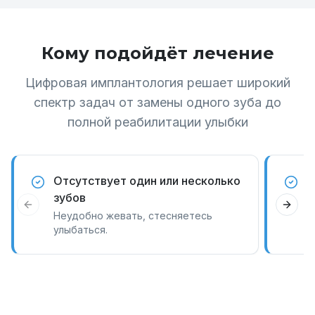
Кому подойдёт лечение
Цифровая имплантология решает широкий
спектр задач от замены одного зуба до
полной реабилитации улыбки
Отсутствует один или несколько
С
зубов
т
Previous slide
Next 
Неудобно жевать, стесняетесь
П
улыбаться.
д