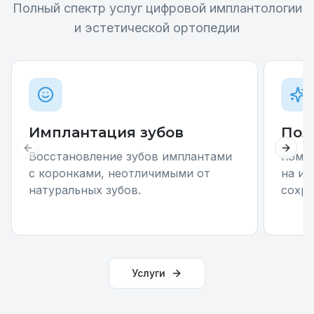
Полный спектр услуг цифровой имплантологии
и эстетической ортопедии
Имплантация зубов
Пол
Previous slide
Next 
Восстановление зубов имплантами
Компл
с коронками, неотличимыми от
на им
натуральных зубов.
сохр
Услуги